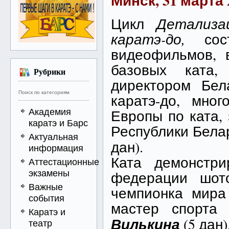
Минск, 31 марта 
Цикл
Детализа
каратэ-до,
со
видеофильмов, 
базовых ката,
Рубрики
директором Бел
Поиск по категориям
каратэ-до, мно
Академия
Европы по ката,
каратэ и Барс
Республики Бела
Актуальная
дан).
информация
Ката демонстри
Аттестационные
экзамены
федерации шото
Важные
чемпионка мира
события
мастер спорта
Каратэ и
Вилькина
(5 дан)
театр