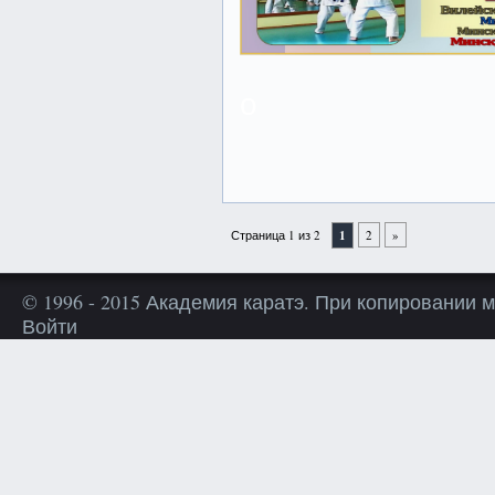
о
Страница 1 из 2
1
2
»
© 1996 - 2015 Академия каратэ. При копировании 
Войти