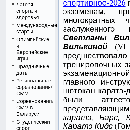
спортивное-2026
п
Лагеря
экзаменам, п
спорта и
здоровья
многократных
Международные
заслуженного
старты
Светланы Ви
Олимпийские
Вилькиной
(VI 
и
Европейские
предшествовал
игры
тренировочных з
Праздничные
экзаменационно
даты
главного инстру
Региональные
соревнования/
шотокан каратэ-
СММ
были аттес
Соревнования/
представляющим
СММ в
Беларуси
каратэ, Барс, 
Студенческий
Каратэ Кидс
(Гом
спорт