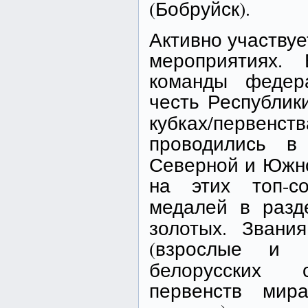
(Бобруйск).
Активно участву
мероприятиях.
команды федер
честь Республик
кубках/первенс
проводились 
Северной и Южно
на этих топ-с
медалей в разд
золотых. Зван
(взрослые и 
белорусских с
первенств мир