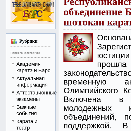
Республиканс
объединение 
шотокан кара
Осн
Рубрики
Зареги
юстиции
Поиск по категориям
прош
Академия
каратэ и Барс
законодательст
Актуальная
временную ак
информация
Олимпийского Ко
Аттестационные
Включена в 
экзамены
молодежных 
Важные
события
объединений, п
Каратэ и
поддержкой. В
театр