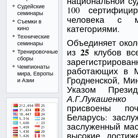
национальной су
Судейские
100 сертифици
семинары
человека с м
Съемки в
категориями.
кино
Технические
Объединяет око
семинары
25
из
клубов вс
Тренировочные
сборы
зарегистрирован
Чемпионаты
работающих в Ми
мира, Европы
Гродненской, Ми
и Азии
Указом Презид
А.Г.Лукашенко
р
присвоены по
Беларусь: засл
заслуженный ма
высокие достиж