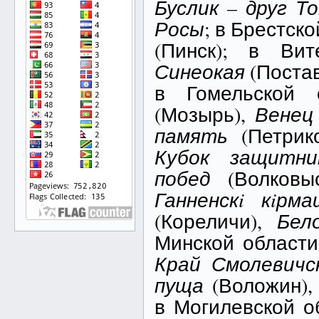
Буслик – друг Т
Росы
; в Брестск
(Пинск); в Ви
Синеокая
(Поста
в Гомельской
(Мозырь),
Венец
память
(Петрико
Кубок защитн
побед
(Волковы
Ганненск
i
к
i
рма
(Кореличи),
Бел
Минской област
Край Смолевичс
пуща
(Воложин)
в Могилевской о