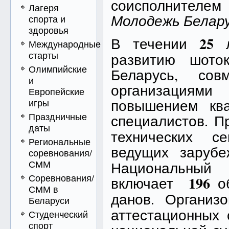
соисполнителем
Лагеря
Молодежь Белар
спорта и
здоровья
25
В течении
л
Международные
старты
развитию шото
Олимпийские
Беларусь, сов
и
организациями
Европейские
повышением кв
игры
Праздничные
специалистов. 
даты
технических с
Региональные
ведущих заруб
соревнования/
СММ
Национальны
Соревнования/
196
включает
об
СММ в
данов. Органи
Беларуси
аттестационных 
Студенческий
спорт