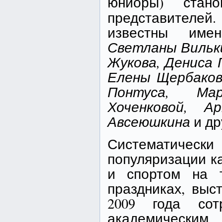
юниоры) стан
представителей
известны имен
Светланы Вильки
Жукова, Дениса 
Елены Щербаков
Понтуса, Ма
Хоченковой, А
Авсеюшкина
и др
Систематичес
популяризации ка
и спортом на т
праздниках, выс
2009 года сот
академическим