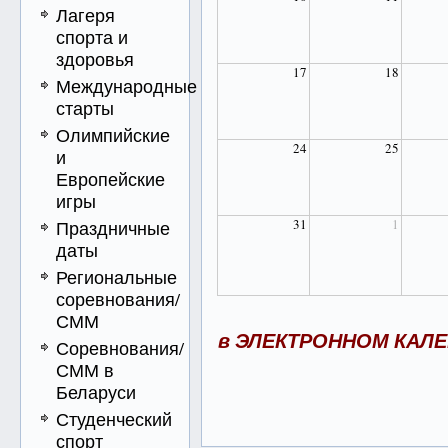
Лагеря
спорта и
здоровья
17
18
Международные
старты
Олимпийские
24
25
и
Европейские
игры
31
1
Праздничные
даты
Региональные
соревнования/
СММ
в
ЭЛЕК
ТРОННОМ КА
ЛЕ
Соревнования/
СММ в
Беларуси
Студенческий
спорт