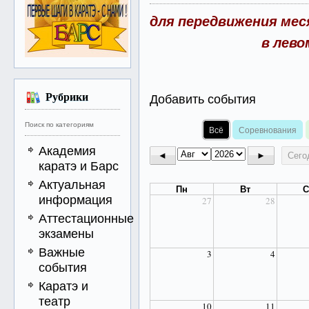
для передвижения мес
в лево
Рубрики
Добавить события
Поиск по категориям
Всё
Соревнования
Академия
◄
►
Сего
каратэ и Барс
Актуальная
Пн
Вт
С
информация
27
28
Аттестационные
экзамены
Важные
3
4
события
Каратэ и
театр
10
11